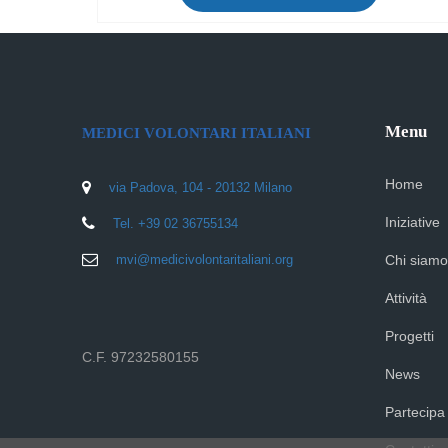
Menu
MEDICI VOLONTARI ITALIANI
Home
via Padova, 104 - 20132 Milano
Iniziative
Tel. +39 02 36755134
mvi@medicivolontaritaliani.org
Chi siamo
Attività
Progetti
C.F. 97232580155
News
Partecipa