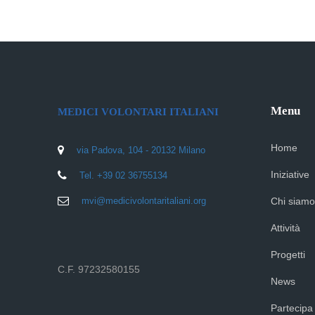
Menu
MEDICI VOLONTARI ITALIANI
Home
via Padova, 104 - 20132 Milano
Iniziative
Tel. +39 02 36755134
mvi@medicivolontaritaliani.org
Chi siamo
Attività
Progetti
C.F. 97232580155
News
Partecipa