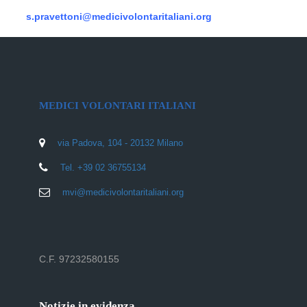
s.pravettoni@medicivolontaritaliani.org
MEDICI VOLONTARI ITALIANI
via Padova, 104 - 20132 Milano
Tel. +39 02 36755134
mvi@medicivolontaritaliani.org
C.F. 97232580155
Notizie in evidenza