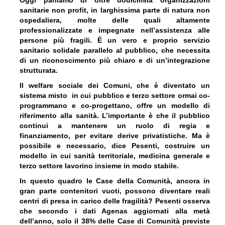
Oggi parliamo di oltre dodicimila organizzazioni
sanitarie non profit, in larghissima parte di natura non
ospedaliera, molte delle quali altamente
professionalizzate e impegnate nell’assistenza alle
persone più fragili. È un vero e proprio servizio
sanitario solidale parallelo al pubblico, che necessita
di un riconoscimento più chiaro e di un’integrazione
strutturata.
Il welfare sociale dei Comuni, che è diventato un
sistema misto in cui pubblico e terzo settore ormai co-
programmano e co-progettano, offre un modello di
riferimento alla sanità. L’importante è che il pubblico
continui a mantenere un ruolo di regia e
finanziamento, per evitare derive privatistiche. Ma è
possibile e necessario, dice Pesenti, costruire un
modello in cui sanità territoriale, medicina generale e
terzo settore lavorino insieme in modo stabile.
In questo quadro le Case della Comunità, ancora in
gran parte contenitori vuoti, possono diventare reali
centri di presa in carico delle fragilità? Pesenti osserva
che s
econdo i dati Agenas aggiornati alla metà
dell’anno, solo il 38% delle Case di Comunità previste